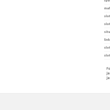
sp
mah
slo
slo
sit
lin
slo
slo
Fo
ja
ja