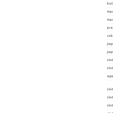
koi
mp
mp
pra
cs
jag
jag
slo
slo
aga
slo
slo
slo