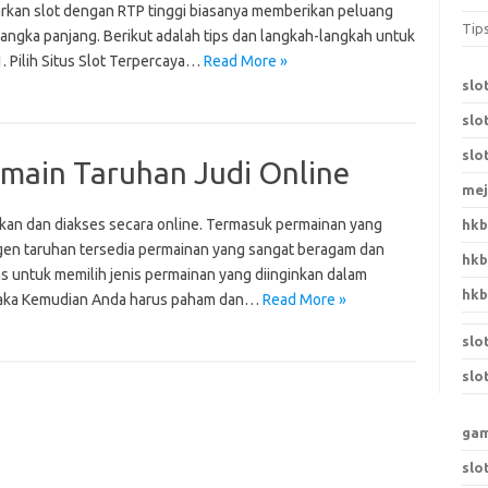
arkan slot dengan RTP tinggi biasanya memberikan peluang
Tip
angka panjang. Berikut adalah tips dan langkah-langkah untuk
1. Pilih Situs Slot Terpercaya…
Read More »
slo
slo
slo
rmain Taruhan Judi Online
mej
nkan dan diakses secara online. Termasuk permainan yang
hk
s agen taruhan tersedia permainan yang sangat beragam dan
hk
as untuk memilih jenis permainan yang diinginkan dalam
hk
 maka Kemudian Anda harus paham dan…
Read More »
slo
slo
gam
slo