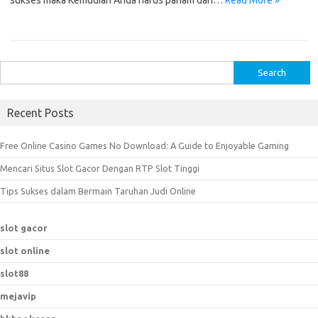
sukses maka Kemudian Anda harus paham dan…
Read More »
S
e
a
Recent Posts
r
c
Free Online Casino Games No Download: A Guide to Enjoyable Gaming
h
Mencari Situs Slot Gacor Dengan RTP Slot Tinggi
f
o
Tips Sukses dalam Bermain Taruhan Judi Online
r
:
slot gacor
slot online
slot88
mejavip