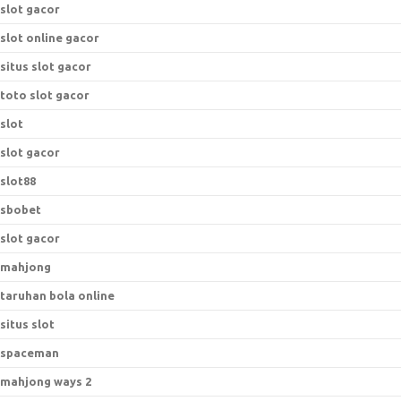
slot gacor
slot online gacor
situs slot gacor
toto slot gacor
slot
slot gacor
slot88
sbobet
slot gacor
mahjong
taruhan bola online
situs slot
spaceman
mahjong ways 2