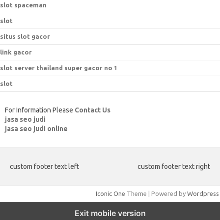
slot spaceman
slot
situs slot gacor
link gacor
slot server thailand super gacor no 1
slot
For Information Please
Contact Us
jasa seo judi
jasa seo judi online
custom footer text left
custom footer text right
Iconic One
Theme | Powered by
Wordpress
Exit mobile version