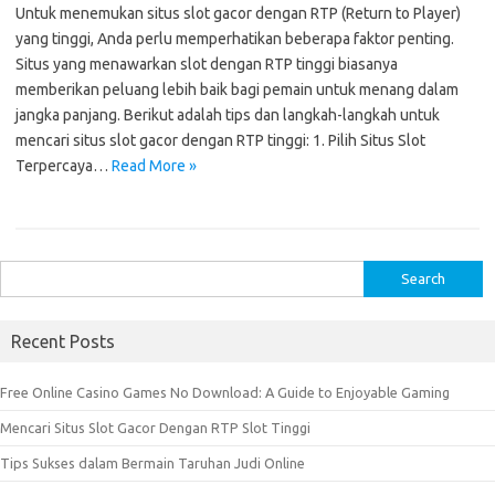
Untuk menemukan situs slot gacor dengan RTP (Return to Player)
yang tinggi, Anda perlu memperhatikan beberapa faktor penting.
Situs yang menawarkan slot dengan RTP tinggi biasanya
memberikan peluang lebih baik bagi pemain untuk menang dalam
jangka panjang. Berikut adalah tips dan langkah-langkah untuk
mencari situs slot gacor dengan RTP tinggi: 1. Pilih Situs Slot
Terpercaya…
Read More »
S
e
a
Recent Posts
r
c
Free Online Casino Games No Download: A Guide to Enjoyable Gaming
h
Mencari Situs Slot Gacor Dengan RTP Slot Tinggi
f
o
Tips Sukses dalam Bermain Taruhan Judi Online
r