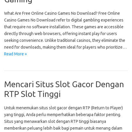
What Are Free Online Casino Games No Download? Free Online
Casino Games No Download refer to digital gambling experiences
that require no software installation. These games are accessible
directly through web browsers, offering instant play for users
seeking convenience. Unlike traditional casinos, they eliminate the
need for downloads, making them ideal for players who prioritize…
Read More »
Mencari Situs Slot Gacor Dengan
RTP Slot Tinggi
Untuk menemukan situs slot gacor dengan RTP (Return to Player)
yang tinggi, Anda perlu memperhatikan beberapa faktor penting.
Situs yang menawarkan slot dengan RTP tinggi biasanya
memberikan peluang lebih baik bagi pemain untuk menang dalam