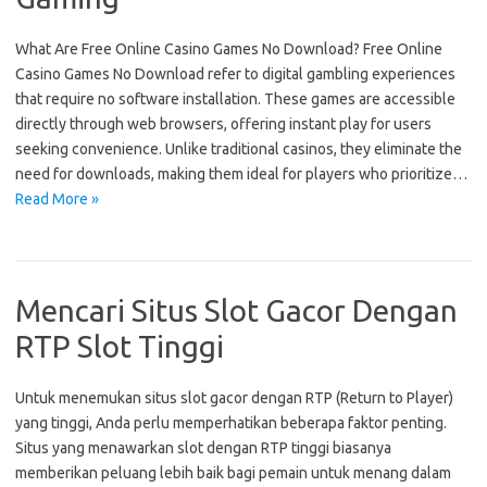
What Are Free Online Casino Games No Download? Free Online
Casino Games No Download refer to digital gambling experiences
that require no software installation. These games are accessible
directly through web browsers, offering instant play for users
seeking convenience. Unlike traditional casinos, they eliminate the
need for downloads, making them ideal for players who prioritize…
Read More »
Mencari Situs Slot Gacor Dengan
RTP Slot Tinggi
Untuk menemukan situs slot gacor dengan RTP (Return to Player)
yang tinggi, Anda perlu memperhatikan beberapa faktor penting.
Situs yang menawarkan slot dengan RTP tinggi biasanya
memberikan peluang lebih baik bagi pemain untuk menang dalam