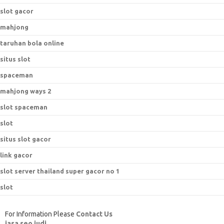
slot gacor
mahjong
taruhan bola online
situs slot
spaceman
mahjong ways 2
slot spaceman
slot
situs slot gacor
link gacor
slot server thailand super gacor no 1
slot
For Information Please
Contact Us
jasa seo judi