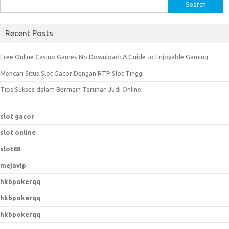
S
e
a
Recent Posts
r
c
Free Online Casino Games No Download: A Guide to Enjoyable Gaming
h
Mencari Situs Slot Gacor Dengan RTP Slot Tinggi
f
o
Tips Sukses dalam Bermain Taruhan Judi Online
r
:
slot gacor
slot online
slot88
mejavip
hkbpokerqq
hkbpokerqq
hkbpokerqq