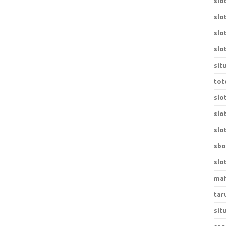
slo
slo
slo
slo
sit
tot
slo
slo
slo
sbo
slo
ma
tar
sit