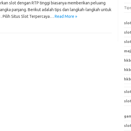
arkan slot dengan RTP tinggi biasanya memberikan peluang
Tip
angka panjang. Berikut adalah tips dan langkah-langkah untuk
1. Pilih Situs Slot Terpercaya…
Read More »
slo
slo
slo
mej
hk
hk
hk
slo
slo
gam
slo