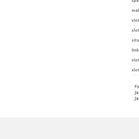
sp
mah
slo
slo
sit
lin
slo
slo
Fo
ja
ja