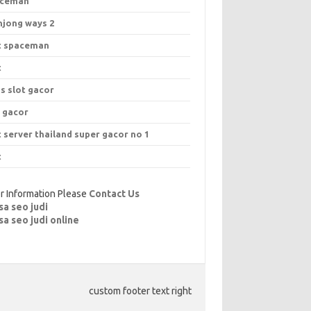
aceman
jong ways 2
t spaceman
t
us slot gacor
k gacor
t server thailand super gacor no 1
t
r Information Please
Contact Us
sa seo judi
sa seo judi online
custom footer text right