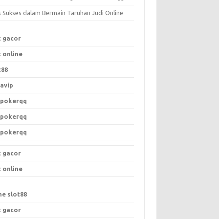
s Sukses dalam Bermain Taruhan Judi Online
t gacor
t online
t88
avip
bpokerqq
bpokerqq
bpokerqq
t gacor
t online
e slot88
t gacor