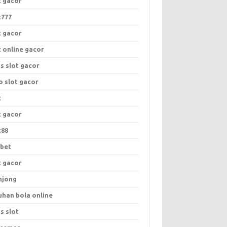
t gacor
t777
t gacor
t online gacor
us slot gacor
o slot gacor
t
t gacor
t88
bet
t gacor
hjong
uhan bola online
us slot