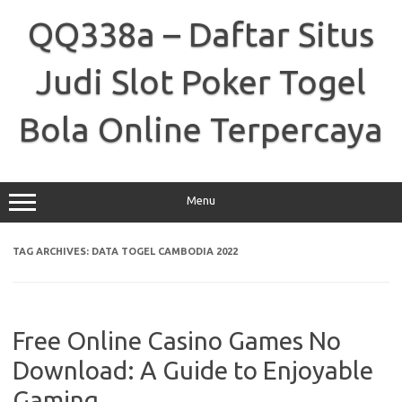
Skip
to
QQ338a – Daftar Situs
content
Judi Slot Poker Togel
Bola Online Terpercaya
Menu
TAG ARCHIVES:
DATA TOGEL CAMBODIA 2022
Free Online Casino Games No
Download: A Guide to Enjoyable
Gaming